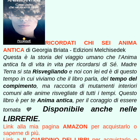
RICORDATI CHI SEI ANIMA
ANTICA
di Georgia Briata - Edizioni Melchisedek
Questa è la storia del viaggio umano che l’Anima
antica fa di vita in vita per ricordarsi di Sé. Madre
Terra si sta
Risvegliando
e noi con lei ed è di questo
tempo in cui viviamo che il libro parla, del
tempo del
compimento
, ma racconta di mutamenti interiori
comuni alle anime risvegliate di tutti i tempi.
Questo
libro è per te
Anima antica
, per il coraggio di essere
Disponibile anche nelle
tornata💙
LIBRERIE.
Link alla mia pagina
AMAZON
per acquistarlo o
saperne di più.
Link a
IL GIARDINO DEI LIBRI
per acquistarlo o